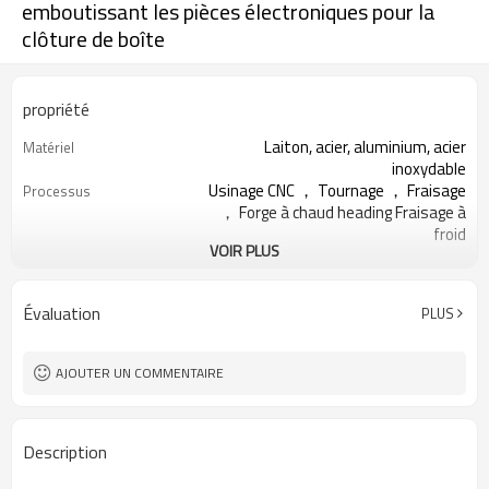
emboutissant les pièces électroniques pour la
clôture de boîte
propriété
Laiton, acier, aluminium, acier
Matériel
inoxydable
Usinage CNC ， Tournage ， Fraisage
Processus
， Forge à chaud heading Fraisage à
froid
VOIR PLUS
Aucune bavure ， Égratignures ，
Exigences
Dents ， Fosses ， Tache d'huile
Emballage en vrac, cartons, palettes,
Paquet
Évaluation
PLUS
caisse en bois
100 pieces
MOQ
Qingdao
Port FOB
AJOUTER UN COMMENTAIRE
15-20 jours.
Délai de mise en œuvre
par mer, par air, par DHL, UPS, Fedex,
livraison
TNT & etc.
Description
États-Unis, Canada, Grande-
Principaux marchés
Bretagne, Belgique, Allemagne,
d'exportation