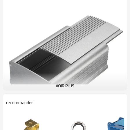
Mexique, Pays-Bas, Japon, Émirats
arabes unis
T / T, PayPal, Western Union
Mode de paiement
VOIR PLUS
recommander