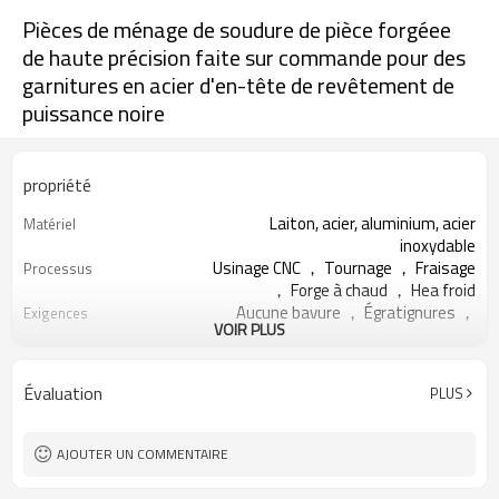
Pièces de ménage de soudure de pièce forgéee
de haute précision faite sur commande pour des
garnitures en acier d'en-tête de revêtement de
puissance noire
propriété
Laiton, acier, aluminium, acier
Matériel
inoxydable
Usinage CNC ， Tournage ， Fraisage
Processus
， Forge à chaud ， Hea froid
Aucune bavure ， Égratignures ，
Exigences
VOIR PLUS
Dents ， Fosses ， Tache d'huile
Emballage en vrac, cartons, palettes,
Paquet
caisse en bois
Évaluation
PLUS
100 pieces
MOQ
Qingdao
Port FOB
15-20 jours.
Délai de mise en œuvre
AJOUTER UN COMMENTAIRE
par mer, par air, par DHL, UPS, Fedex,
livraison
TNT & etc.